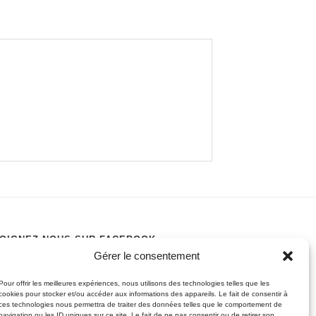
OIGNEZ-NOUS SUR FACEBOOK
Gérer le consentement
Pour offrir les meilleures expériences, nous utilisons des technologies telles que les
cookies pour stocker et/ou accéder aux informations des appareils. Le fait de consentir à
ces technologies nous permettra de traiter des données telles que le comportement de
navigation ou les ID uniques sur ce site. Le fait de ne pas consentir ou de retirer son