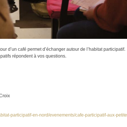
our d’un café permet d’échanger autour de l’habitat participatif.
ipatifs répondent à vos questions.
Croix
tat-participatif-en-nord/evenements/cafe-participatif-aux-petite