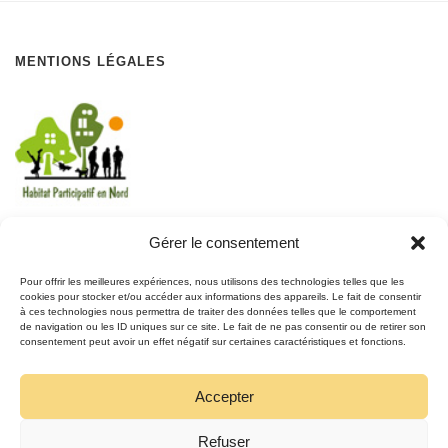
MENTIONS LÉGALES
Gérer le consentement
REJOIGNEZ LE MOUVEMENT
Pour offrir les meilleures expériences, nous utilisons des technologies telles que les
cookies pour stocker et/ou accéder aux informations des appareils. Le fait de consentir
à ces technologies nous permettra de traiter des données telles que le comportement
REJOIGNEZ-NOUS
de navigation ou les ID uniques sur ce site. Le fait de ne pas consentir ou de retirer son
SUR FACEBOOK
consentement peut avoir un effet négatif sur certaines caractéristiques et fonctions.
Accepter
Refuser