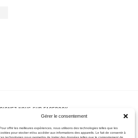
OIGNEZ-NOUS SUR FACEBOOK
Gérer le consentement
Pour offrir les meilleures expériences, nous utilisons des technologies telles que les
cookies pour stocker et/ou accéder aux informations des appareils. Le fait de consentir à
ces technologies nous permettra de traiter des données telles que le comportement de