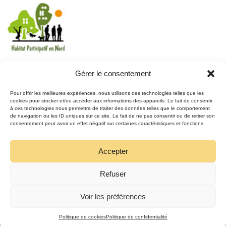
Gérer le consentement
REJOIGNEZ LE MOUVEMENT
Pour offrir les meilleures expériences, nous utilisons des technologies telles que les
cookies pour stocker et/ou accéder aux informations des appareils. Le fait de consentir
à ces technologies nous permettra de traiter des données telles que le comportement
REJOIGNEZ-NOUS
de navigation ou les ID uniques sur ce site. Le fait de ne pas consentir ou de retirer son
SUR FACEBOOK
consentement peut avoir un effet négatif sur certaines caractéristiques et fonctions.
Accepter
Refuser
Voir les préférences
Politique de cookies
Politique de confidentialité