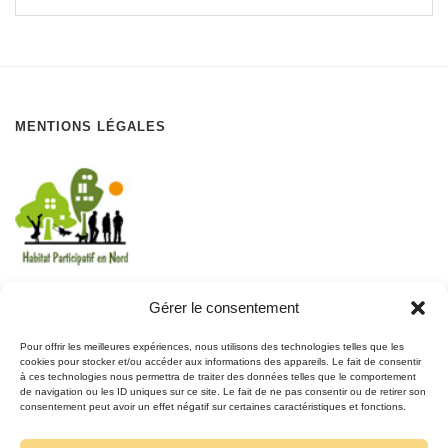
MENTIONS LÉGALES
Gérer le consentement
REJOIGNEZ LE MOUVEMENT
Pour offrir les meilleures expériences, nous utilisons des technologies telles que les
cookies pour stocker et/ou accéder aux informations des appareils. Le fait de consentir
à ces technologies nous permettra de traiter des données telles que le comportement
REJOIGNEZ-NOUS
de navigation ou les ID uniques sur ce site. Le fait de ne pas consentir ou de retirer son
SUR FACEBOOK
consentement peut avoir un effet négatif sur certaines caractéristiques et fonctions.