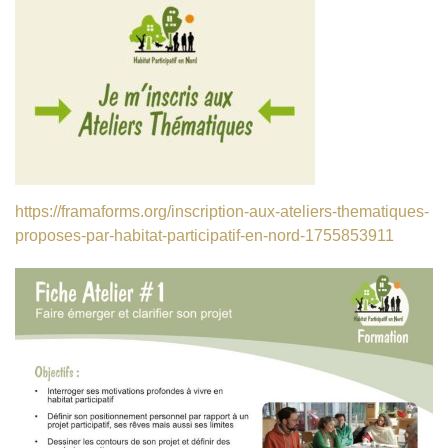
https://framaforms.org/inscription-aux-ateliers-thematiques-
proposes-par-habitat-participatif-en-nord-1755853911