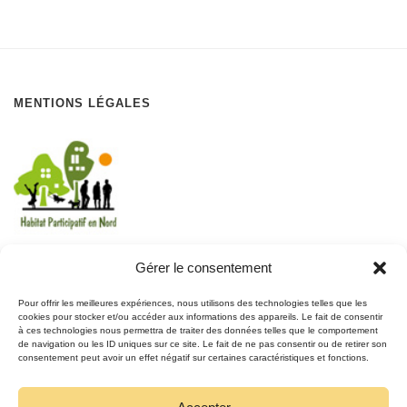
MENTIONS LÉGALES
Gérer le consentement
REJOIGNEZ LE MOUVEMENT
Pour offrir les meilleures expériences, nous utilisons des technologies telles que les
cookies pour stocker et/ou accéder aux informations des appareils. Le fait de consentir
à ces technologies nous permettra de traiter des données telles que le comportement
REJOIGNEZ-NOUS
de navigation ou les ID uniques sur ce site. Le fait de ne pas consentir ou de retirer son
SUR FACEBOOK
consentement peut avoir un effet négatif sur certaines caractéristiques et fonctions.