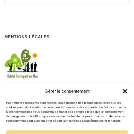
MENTIONS LÉGALES
Gérer le consentement
REJOIGNEZ LE MOUVEMENT
Pour offrir les meilleures expériences, nous utilisons des technologies telles que les
cookies pour stocker et/ou accéder aux informations des appareils. Le fait de consentir
à ces technologies nous permettra de traiter des données telles que le comportement
REJOIGNEZ-NOUS
de navigation ou les ID uniques sur ce site. Le fait de ne pas consentir ou de retirer son
SUR FACEBOOK
consentement peut avoir un effet négatif sur certaines caractéristiques et fonctions.