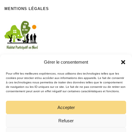
MENTIONS LÉGALES
Gérer le consentement
REJOIGNEZ LE MOUVEMENT
Pour offrir les meilleures expériences, nous utilisons des technologies telles que les
cookies pour stocker et/ou accéder aux informations des appareils. Le fait de consentir
à ces technologies nous permettra de traiter des données telles que le comportement
REJOIGNEZ-NOUS
de navigation ou les ID uniques sur ce site. Le fait de ne pas consentir ou de retirer son
SUR FACEBOOK
consentement peut avoir un effet négatif sur certaines caractéristiques et fonctions.
Accepter
Refuser