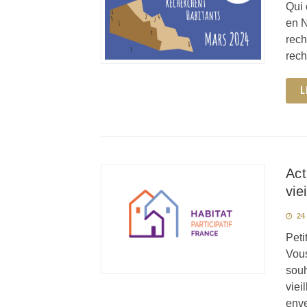
Qui 
en N
rech
rech
L
Act
vie
24
Peti
Vous
souh
viei
enve