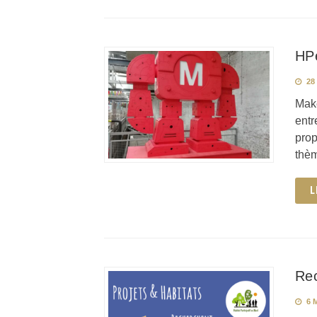
HPe
28
Make
entr
prop
thèm
L
Re
6 