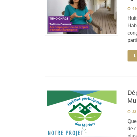
4 
Huit
Habi
conç
part
L
Dép
Mur
22 
Quel
de c
plus