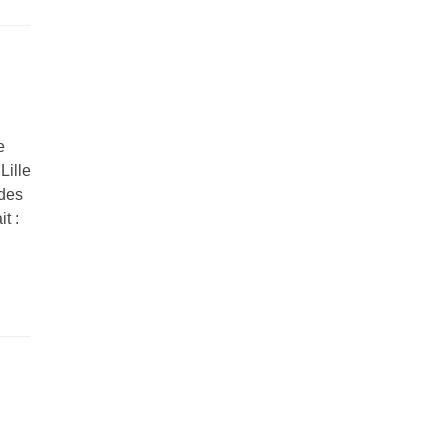
e
Lille
 des
t :