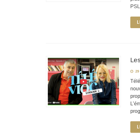
PSLA
L
Les
29 
Télé
nouv
prop
L’ém
pro
L