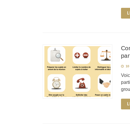
L
Com
par
10
Voic
part
grou
L