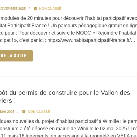
NOVEMBRE 2025
NON CLASSÉ
 modules de 20 minutes pour découvrir l’habitat participatif avec
tat Participatif France ! Un parcours pédagogique gratuit en lig
u pour : Pour découvrir et suivre le MOOC « Rejoindre l’habitat
icipatif », c’est par ici : https://www.habitatparticipatif-france.fr/…
IRE LA SUITE
ôt du permis de construire pour le Vallon des
iers !
MAI 2025
NON CLASSÉ
ques nouvelles du projet d’habitat participatif à Wimille : le per
onstruire a été déposé en mairie de Wimille le 02 mai 2025 !Il n
 11 mais 16 logements, en accession à la propriété en VEFA ou