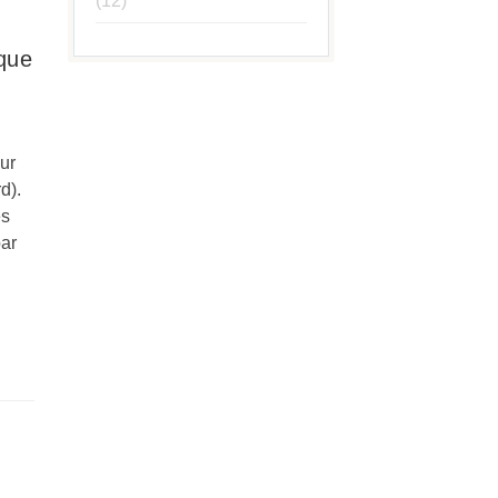
(12)
ique
sur
d).
es
par