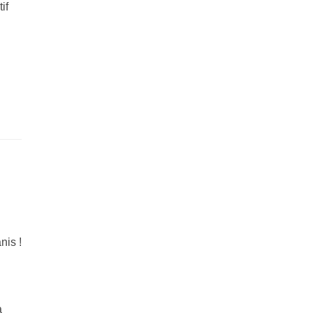
if
nis !
a