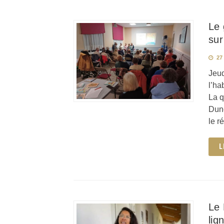
Le 
sur
27
Jeud
l’ha
La q
Dune
le r
L
Le 
lig