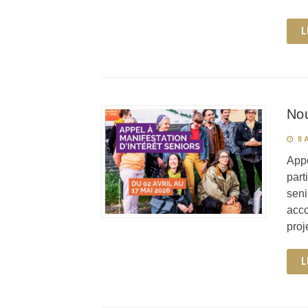
L
Nou
8 A
Appe
part
seni
acco
proj
L