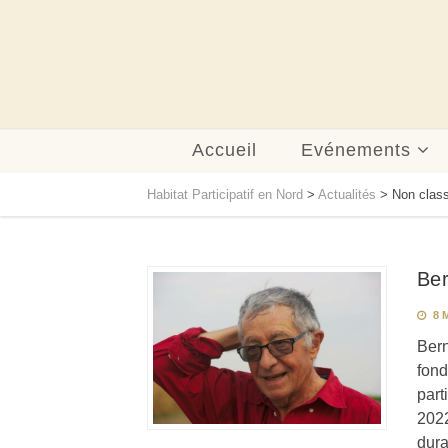
Accueil
Evénements
Habitat Participatif en Nord
>
Actualités
>
Non clas
Ber
8 M
Bern
fond
part
2022
dura