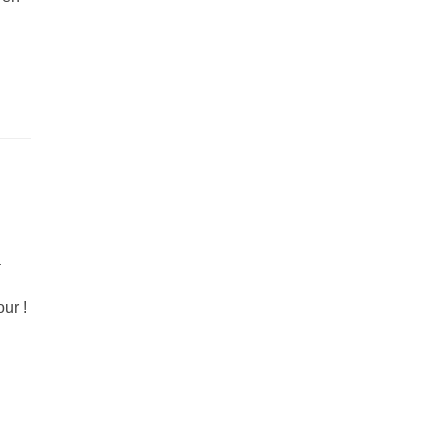
a
ur !