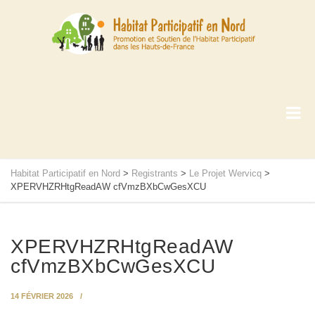
Habitat Participatif en Nord
>
Registrants
>
Le Projet Wervicq
>
XPERVHZRHtgReadAW cfVmzBXbCwGesXCU
XPERVHZRHtgReadAW
cfVmzBXbCwGesXCU
14 FÉVRIER 2026