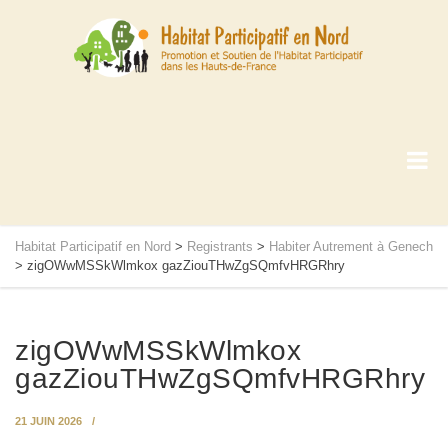
Habitat Participatif en Nord
>
Registrants
>
Habiter Autrement à Genech
>
zigOWwMSSkWlmkox gazZiouTHwZgSQmfvHRGRhry
zigOWwMSSkWlmkox
gazZiouTHwZgSQmfvHRGRhry
21 JUIN 2026