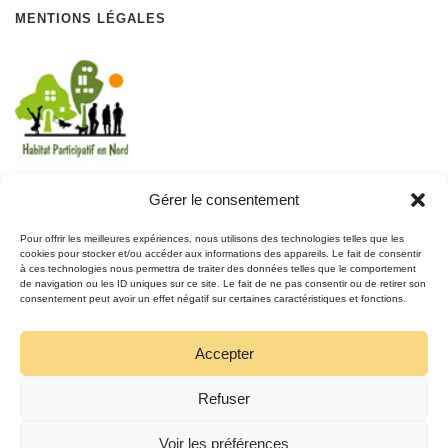
MENTIONS LÉGALES
Gérer le consentement
REJOIGNEZ LE MOUVEMENT
Pour offrir les meilleures expériences, nous utilisons des technologies telles que les
cookies pour stocker et/ou accéder aux informations des appareils. Le fait de consentir
à ces technologies nous permettra de traiter des données telles que le comportement
REJOIGNEZ-NOUS
de navigation ou les ID uniques sur ce site. Le fait de ne pas consentir ou de retirer son
SUR FACEBOOK
consentement peut avoir un effet négatif sur certaines caractéristiques et fonctions.
Accepter
Refuser
Voir les préférences