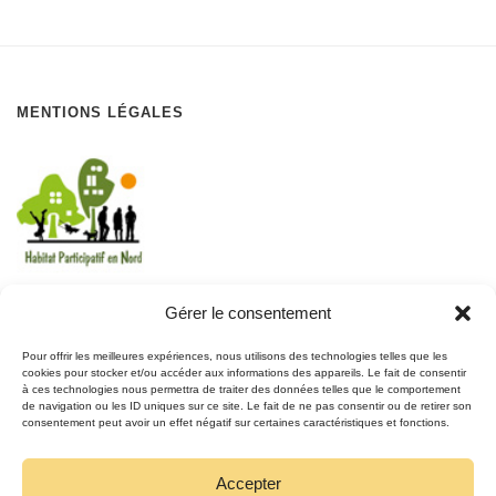
MENTIONS LÉGALES
Gérer le consentement
REJOIGNEZ LE MOUVEMENT
Pour offrir les meilleures expériences, nous utilisons des technologies telles que les
cookies pour stocker et/ou accéder aux informations des appareils. Le fait de consentir
à ces technologies nous permettra de traiter des données telles que le comportement
REJOIGNEZ-NOUS
de navigation ou les ID uniques sur ce site. Le fait de ne pas consentir ou de retirer son
SUR FACEBOOK
consentement peut avoir un effet négatif sur certaines caractéristiques et fonctions.
Accepter