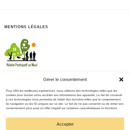
MENTIONS LÉGALES
Gérer le consentement
REJOIGNEZ LE MOUVEMENT
Pour offrir les meilleures expériences, nous utilisons des technologies telles que les
cookies pour stocker et/ou accéder aux informations des appareils. Le fait de consentir
à ces technologies nous permettra de traiter des données telles que le comportement
REJOIGNEZ-NOUS
de navigation ou les ID uniques sur ce site. Le fait de ne pas consentir ou de retirer son
SUR FACEBOOK
consentement peut avoir un effet négatif sur certaines caractéristiques et fonctions.
Accepter