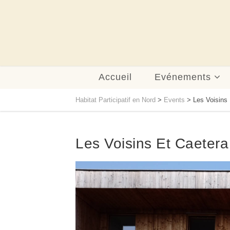
Accueil
Evénements
Habitat Participatif en Nord
>
Events
>
Les Voisins
Les Voisins Et Caetera