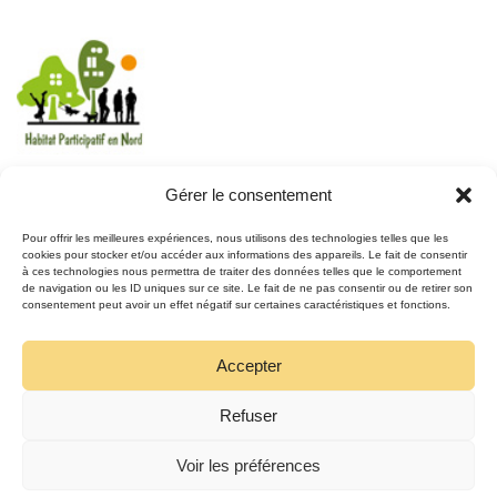
Gérer le consentement
REJOIGNEZ LE MOUVEMENT
Pour offrir les meilleures expériences, nous utilisons des technologies telles que les
cookies pour stocker et/ou accéder aux informations des appareils. Le fait de consentir
à ces technologies nous permettra de traiter des données telles que le comportement
REJOIGNEZ-NOUS
de navigation ou les ID uniques sur ce site. Le fait de ne pas consentir ou de retirer son
SUR FACEBOOK
consentement peut avoir un effet négatif sur certaines caractéristiques et fonctions.
Accepter
Refuser
Voir les préférences