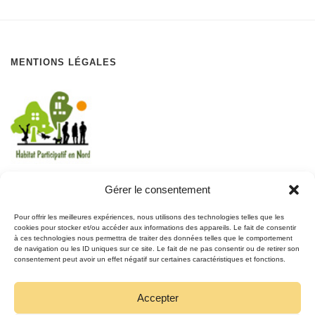
MENTIONS LÉGALES
Gérer le consentement
REJOIGNEZ LE MOUVEMENT
Pour offrir les meilleures expériences, nous utilisons des technologies telles que les
cookies pour stocker et/ou accéder aux informations des appareils. Le fait de consentir
à ces technologies nous permettra de traiter des données telles que le comportement
REJOIGNEZ-NOUS
de navigation ou les ID uniques sur ce site. Le fait de ne pas consentir ou de retirer son
SUR FACEBOOK
consentement peut avoir un effet négatif sur certaines caractéristiques et fonctions.
Accepter