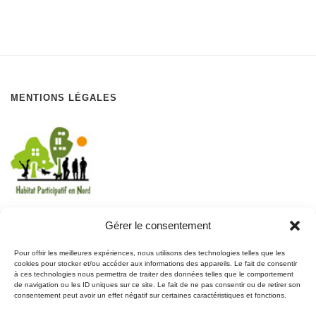
MENTIONS LÉGALES
Gérer le consentement
REJOIGNEZ LE MOUVEMENT
Pour offrir les meilleures expériences, nous utilisons des technologies telles que les
cookies pour stocker et/ou accéder aux informations des appareils. Le fait de consentir
à ces technologies nous permettra de traiter des données telles que le comportement
REJOIGNEZ-NOUS
de navigation ou les ID uniques sur ce site. Le fait de ne pas consentir ou de retirer son
SUR FACEBOOK
consentement peut avoir un effet négatif sur certaines caractéristiques et fonctions.