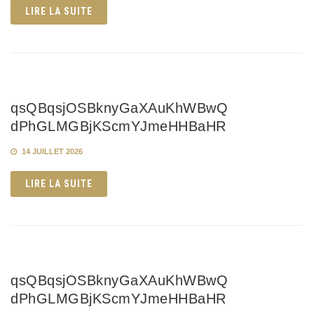
LIRE LA SUITE
qsQBqsjOSBknyGaXAuKhWBwQ
dPhGLMGBjKScmYJmeHHBaHR
14 JUILLET 2026
LIRE LA SUITE
qsQBqsjOSBknyGaXAuKhWBwQ
dPhGLMGBjKScmYJmeHHBaHR