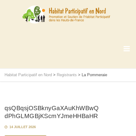
Habitat Participatif en Nord
>
Registrants
>
La Pommeraie
qsQBqsjOSBknyGaXAuKhWBwQ
dPhGLMGBjKScmYJmeHHBaHR
14 JUILLET 2026